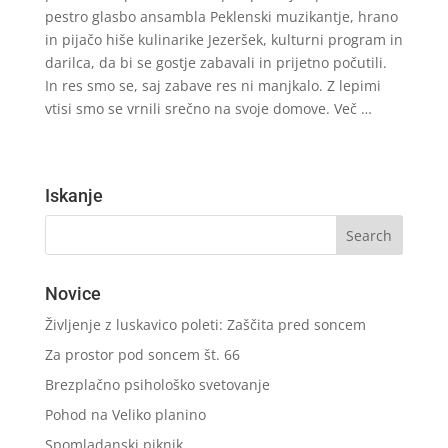
pestro glasbo ansambla Peklenski muzikantje, hrano
in pijačo hiše kulinarike Jezeršek, kulturni program in
darilca, da bi se gostje zabavali in prijetno počutili.
In res smo se, saj zabave res ni manjkalo. Z lepimi
vtisi smo se vrnili srečno na svoje domove. Več …
Iskanje
Novice
Življenje z luskavico poleti: Zaščita pred soncem
Za prostor pod soncem št. 66
Brezplačno psihološko svetovanje
Pohod na Veliko planino
Spomladanski piknik