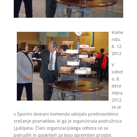
Kome
nda,
8. 12.
2012
V
sobot
o, 8.
dece
mbra
2012,
se je
v Športni dvorani Komenda odvijalo prednovoletno
srečanje psoriatikov, ki ga je organizirala podružnica
Ljubljana. Člani organizacijskega odbora so se
potrudili in poskrbeli za lepo opremljen prostor,