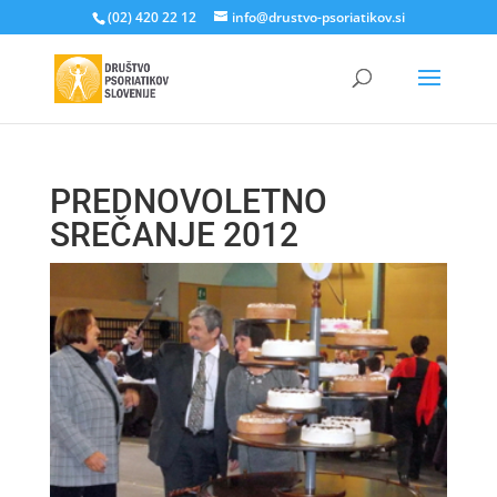
(02) 420 22 12
info@drustvo-psoriatikov.si
PREDNOVOLETNO
SREČANJE 2012