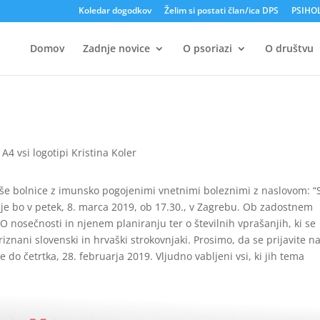
Koledar dogodkov
Želim si postati član/ica DPS
PSIHO
Domov
Zadnje novice
O psoriazi
O društvu
jše bolnice z imunsko pogojenimi vnetnimi boleznimi z naslovom: 
nje bo v petek, 8. marca 2019, ob 17.30., v Zagrebu. Ob zadostnem
 O nosečnosti in njenem planiranju ter o številnih vprašanjih, ki se
iznani slovenski in hrvaški strokovnjaki. Prosimo, da se prijavite n
 do četrtka, 28. februarja 2019. Vljudno vabljeni vsi, ki jih tema